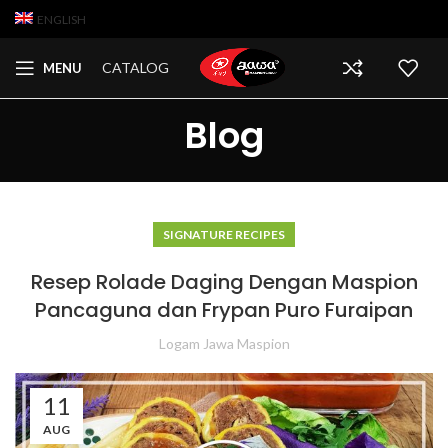
ENGLISH
CATALOG
MENU
Blog
SIGNATURE RECIPES
Resep Rolade Daging Dengan Maspion
Pancaguna dan Frypan Puro Furaipan
Logam Jawa Maspion
11
AUG