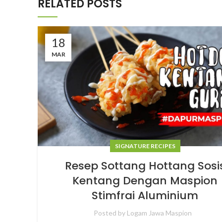
RELATED POSTS
18
MAR
SIGNATURE RECIPES
Resep Sottang Hottang Sosi
Kentang Dengan Maspion
Stimfrai Aluminium
Posted by
Logam Jawa Maspion