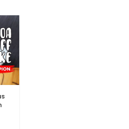
11
MAR
SIGNATURE RECIPES
Resep Fettucini Sambal Hij
us
Dengan Maspion Wajan Won
n
Wok Dan Stimfrai Maspio
Posted by
Logam Jawa Maspion