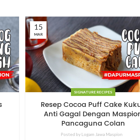
15
MAR
SIGNATURE RECIPES
s
Resep Cocoa Puff Cake Kuk
Anti Gagal Dengan Maspio
Pancaguna Colan
Posted by
Logam Jawa Maspion