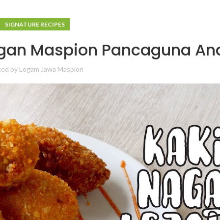
SIGNATURE RECIPES
gan Maspion Pancaguna An
ted by
Logam Jawa Maspion