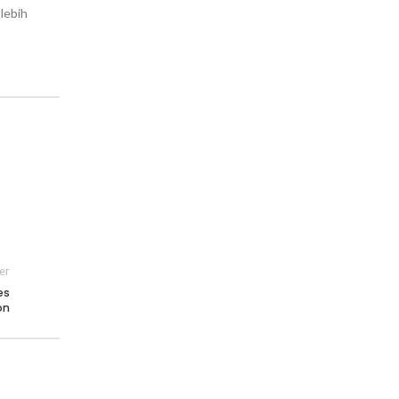
lebih
er
es
on