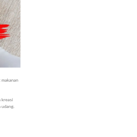
et makanan
 kreasi
a udang.