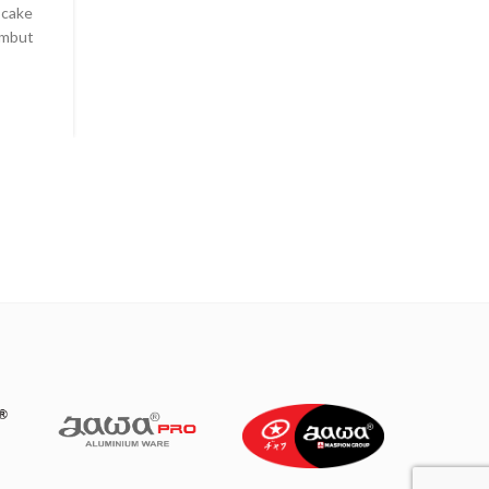
Pengen nyoba bikin menu pasta tapi dengan citar
i cake
Indonesia ? bisa dong. Chefmin barusan bikin pasta cab
embut
pake daging tuna. Ras...
CONTINUE READING