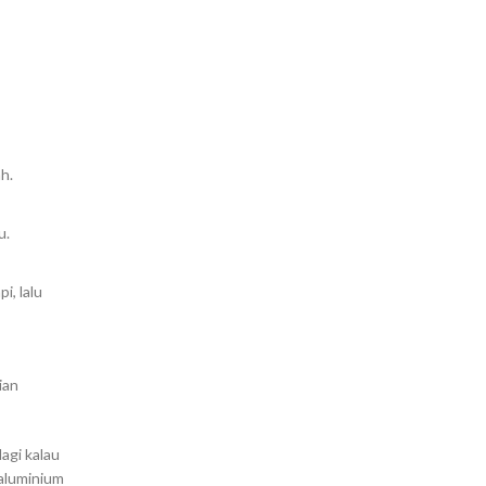
h.
u.
i, lalu
ian
agi kalau
 aluminium