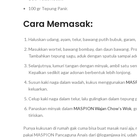
100 gr Tepung Panir.
Cara Memasak:
Haluskan udang, ayam, telur, bawang putih bubuk, garam,
Masukkan wortel, bawang bombay, dan daun bawang. Pros
Tambahkan tepung sagu, aduk dengan spatula sampai ad
Selanjutnya, lumuri tangan dengan minyak, ambil satu s
Kepalkan sedikit agar adonan berbentuk lebih lonjong.
Susun kaki naga dalam wadah, kukus menggunakan
MASP
keluarkan.
Celup kaki naga dalam telur, lalu gulingkan dalam tepung p
Panaskan minyak dalam
MASPION Wajan Chow’s Wok
, 
tiriskan.
Punya kukusan di rumah gak cuma bisa buat masak nasi aja, m
pakai MASPION Pancaguna Anais dari @logamjawa ini, udah b