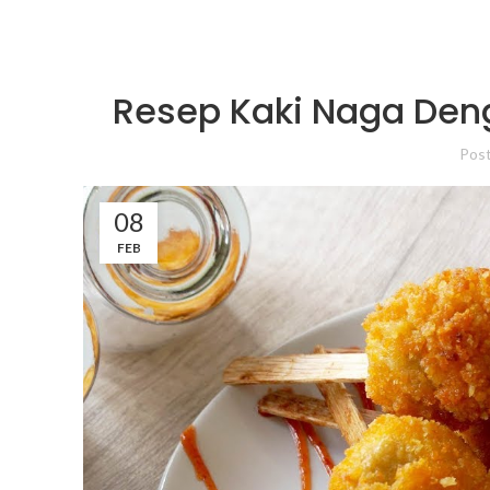
Resep Kaki Naga Den
Pos
08
FEB