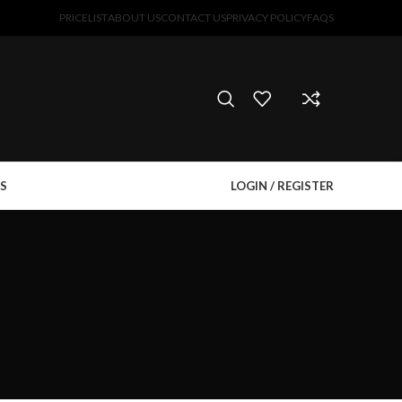
PRICELIST
ABOUT US
CONTACT US
PRIVACY POLICY
FAQS
S
LOGIN / REGISTER