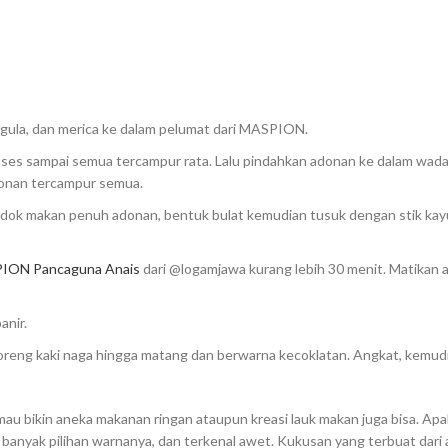
 gula, dan merica ke dalam pelumat dari MASPION.
es sampai semua tercampur rata. Lalu pindahkan adonan ke dalam wada
onan tercampur semua.
endok makan penuh adonan, bentuk bulat kemudian tusuk dengan stik kay
ION Pancaguna Anais
dari @logamjawa kurang lebih 30 menit. Matikan ap
anir.
goreng kaki naga hingga matang dan berwarna kecoklatan. Angkat, kemud
au bikin aneka makanan ringan ataupun kreasi lauk makan juga bisa. Apal
anyak pilihan warnanya, dan terkenal awet. Kukusan yang terbuat dari