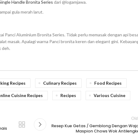
ingle Handle Bronita Series
dari @logamjawa.
ampai gula merah larut.
i Panci Aluminium Bronita Series. Tidak perlu memasak dengan api besa
lat masak. Apalagi warna Panci bronita keren dan elegant gini. Kebayan
k deh.
king Recipes
Culinary Recipes
Food Recipes
nline Cuisine Recipes
Recipes
Various Cuisine
Old
Resep Kue Getas / Gemblong Dengan Waj
nais
Maspion Chows Wok Antilengk