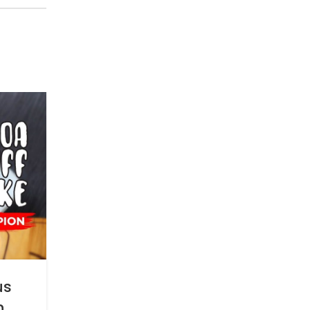
11
MAR
SIGNATURE RECIPES
Resep Fettucini Sambal Hij
us
Dengan Maspion Wajan Won
n