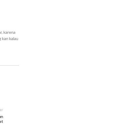
r, karena
g kan kalau
er
an
et