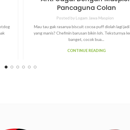
Pancaguna Colan
Posted by
Logam Jawa Maspion
Hotdog
Mau tau gak rasanya biscuit cocoa puff diolah lagi jad
nak
yang manis? Chefmin barusan bikin loh. Teksturnya l
banget, cocok bua...
CONTINUE READING