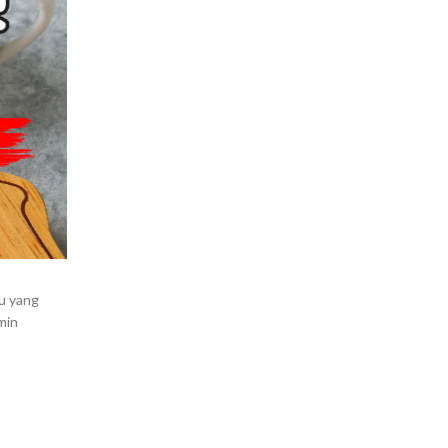
u yang
min