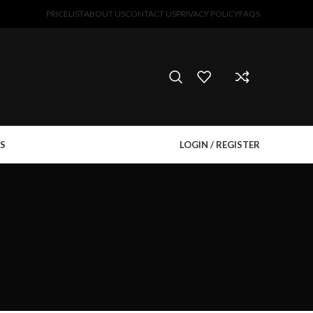
PRICELIST
ABOUT US
CONTACT US
PRIVACY POLICY
FAQS
S
LOGIN / REGISTER