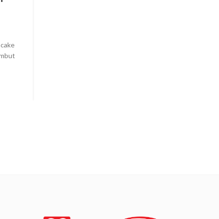
Wok Dan Stimfrai Maspio
Posted by
Logam Jawa Maspion
Pengen nyoba bikin menu pasta tapi dengan citar
i cake
Indonesia ? bisa dong. Chefmin barusan bikin pasta cab
embut
pake daging tuna. Ras...
CONTINUE READING