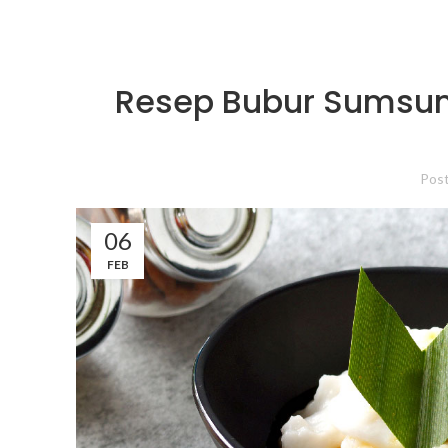
Resep Bubur Sumsum
Pos
06
FEB