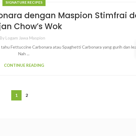
SIGNATURE RECIPES
onara dengan Maspion Stimfrai 
an Chow’s Wok
By
Logam Jawa Maspion
 tahu Fettuccine Carbonara atau Spaghetti Carbonara yang gurih dan lez
Nah ...
CONTINUE READING
1
2