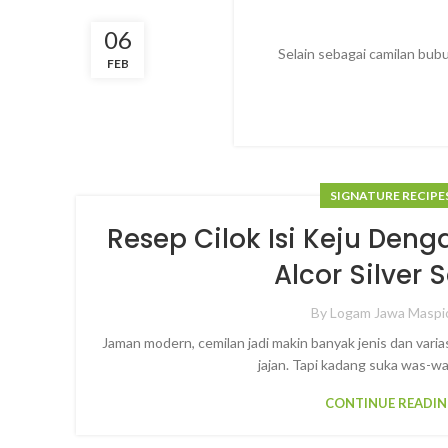
06
Selain sebagai camilan bu
FEB
SIGNATURE RECIPE
Resep Cilok Isi Keju Den
Alcor Silver S
By
Logam Jawa Maspi
Jaman modern, cemilan jadi makin banyak jenis dan varia
jajan. Tapi kadang suka was-was
CONTINUE READI