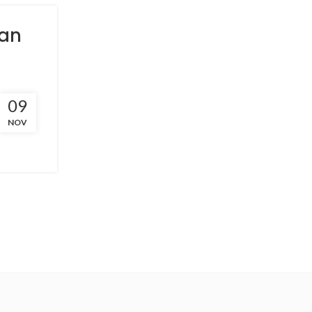
dan
09
at abis.
NOV