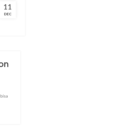
11
min buat
DEC
on
 bisa