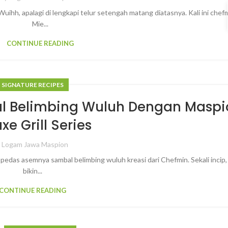
hh, apalagi di lengkapi telur setengah matang diatasnya. Kali ini chef
Mie...
CONTINUE READING
SIGNATURE RECIPES
l Belimbing Wuluh Dengan Maspi
xe Grill Series
y
Logam Jawa Maspion
edas asemnya sambal belimbing wuluh kreasi dari Chefmin. Sekali incip,
bikin...
CONTINUE READING