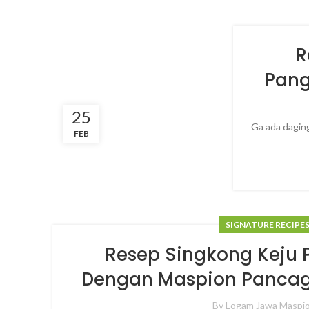
R
Pang
25
Ga ada daging
FEB
SIGNATURE RECIPE
Resep Singkong Keju 
Dengan Maspion Pancag
By
Logam Jawa Maspi