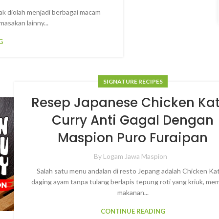
nak diolah menjadi berbagai macam
masakan lainny...
G
SIGNATURE RECIPES
Resep Japanese Chicken Ka
Curry Anti Gagal Dengan
Maspion Puro Furaipan
By
Logam Jawa Maspion
Salah satu menu andalan di resto Jepang adalah Chicken Ka
daging ayam tanpa tulang berlapis tepung roti yang kriuk, me
makanan...
CONTINUE READING