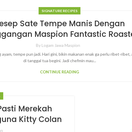
SIGNATURE RECIPES
esep Sate Tempe Manis Dengan
gangan Maspion Fantastic Roast
By
Logam Jawa Maspion
 ayam, tempe pun jadi. Hari gini, bikin makanan enak ga perlu ribet-ribet, 
di tanggal tua begini. Jadi chefmin mau...
CONTINUE READING
S
Pasti Merekah
una Kitty Colan
on