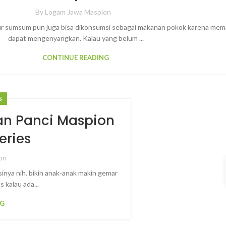
By
Logam Jawa Maspion
bur sumsum pun juga bisa dikonsumsi sebagai makanan pokok karena me
dapat mengenyangkan. Kalau yang belum ...
CONTINUE READING
S
gan Panci Maspion
eries
on
sinya nih. bikin anak-anak makin gemar
 kalau ada...
NG