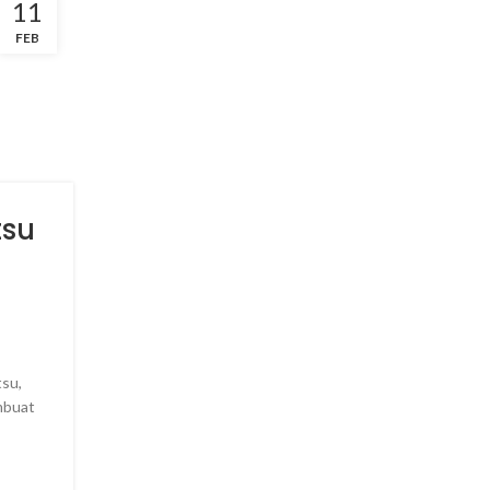
11
FEB
tsu
tsu,
mbuat