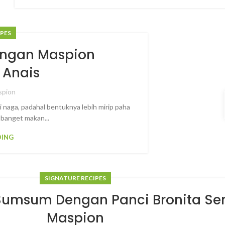
IPES
engan Maspion
 Anais
spion
 naga, padahal bentuknya lebih mirip paha
 banget makan...
DING
SIGNATURE RECIPES
Sumsum Dengan Panci Bronita Ser
Maspion