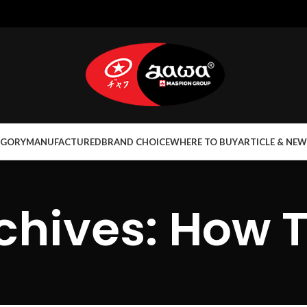
EGORY
MANUFACTURED
BRAND CHOICE
WHERE TO BUY
ARTICLE & NEW
chives: How 