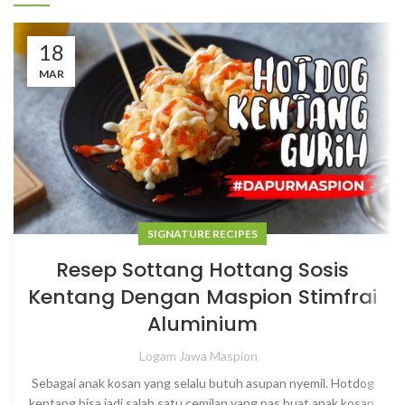
18
MAR
SIGNATURE RECIPES
Resep Sottang Hottang Sosis
Kentang Dengan Maspion Stimfrai
Aluminium
Logam Jawa Maspion
Sebagai anak kosan yang selalu butuh asupan nyemil. Hotdog
kentang bisa jadi salah satu cemilan yang pas buat anak kosan.