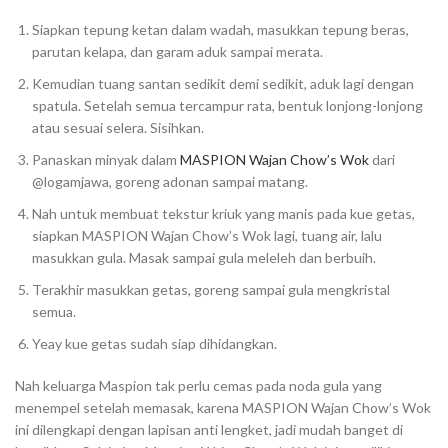
Siapkan tepung ketan dalam wadah, masukkan tepung beras,
parutan kelapa, dan garam aduk sampai merata.
Kemudian tuang santan sedikit demi sedikit, aduk lagi dengan
spatula. Setelah semua tercampur rata, bentuk lonjong-lonjong
atau sesuai selera. Sisihkan.
Panaskan minyak dalam
MASPION Wajan Chow’s Wok
dari
@logamjawa, goreng adonan sampai matang.
Nah untuk membuat tekstur kriuk yang manis pada kue getas,
siapkan MASPION Wajan Chow’s Wok lagi, tuang air, lalu
masukkan gula. Masak sampai gula meleleh dan berbuih.
Terakhir masukkan getas, goreng sampai gula mengkristal
semua.
Yeay kue getas sudah siap dihidangkan.
Nah keluarga Maspion tak perlu cemas pada noda gula yang
menempel setelah memasak, karena MASPION Wajan Chow’s Wok
ini dilengkapi dengan lapisan anti lengket, jadi mudah banget di