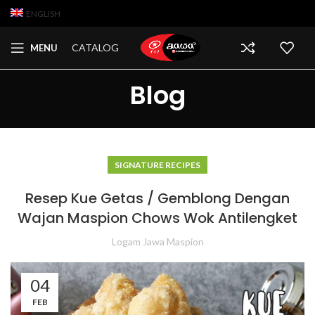
ENGLISH
CATALOG
MENU
Blog
SIGNATURE RECIPES
Resep Kue Getas / Gemblong Dengan
Wajan Maspion Chows Wok Antilengket
Logam Jawa Maspion
04
FEB