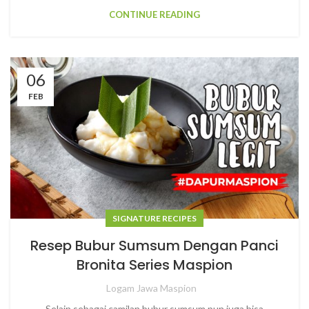
CONTINUE READING
06
FEB
SIGNATURE RECIPES
Resep Bubur Sumsum Dengan Panci
Bronita Series Maspion
Logam Jawa Maspion
Selain sebagai camilan bubur sumsum pun juga bisa