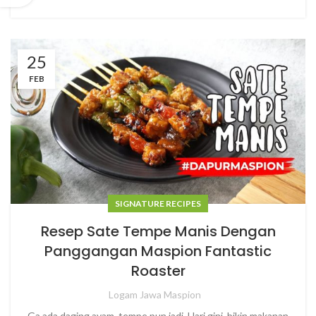
25
FEB
SIGNATURE RECIPES
Resep Sate Tempe Manis Dengan
Panggangan Maspion Fantastic
Roaster
Logam Jawa Maspion
Ga ada daging ayam, tempe pun jadi. Hari gini, bikin makanan