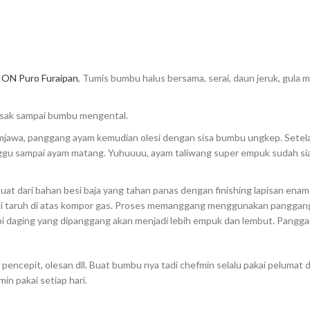
ON Puro Furaipan
, Tumis bumbu halus bersama, serai, daun jeruk, gula 
asak sampai bumbu mengental.
mjawa, panggang ayam kemudian olesi dengan sisa bumbu ungkep. Setel
nggu sampai ayam matang. Yuhuuuu, ayam taliwang super empuk sudah si
t dari bahan besi baja yang tahan panas dengan finishing lapisan enam
i taruh di atas kompor gas. Proses memanggang menggunakan panggang
i daging yang dipanggang akan menjadi lebih empuk dan lembut. Pangg
ncepit, olesan dll. Buat bumbu nya tadi chefmin selalu pakai pelumat d
n pakai setiap hari.