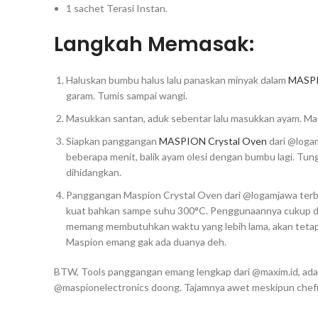
1 sachet Terasi Instan.
Langkah Memasak:
Haluskan bumbu halus lalu panaskan minyak dalam
MASPI
garam. Tumis sampai wangi.
Masukkan santan, aduk sebentar lalu masukkan ayam. M
Siapkan panggangan
MASPION Crystal Oven
dari @loga
beberapa menit, balik ayam olesi dengan bumbu lagi. Tu
dihidangkan.
Panggangan Maspion Crystal Oven dari @logamjawa terbua
kuat bahkan sampe suhu 300°C. Penggunaannya cukup d
memang membutuhkan waktu yang lebih lama, akan tetap
Maspion emang gak ada duanya deh.
BTW, Tools panggangan emang lengkap dari @maxim.id, ada pe
@maspionelectronics doong. Tajamnya awet meskipun chefmi