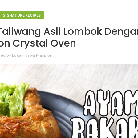
SIGNATURE RECIPES
Taliwang Asli Lombok Denga
on Crystal Oven
ted by
Logam Jawa Maspion