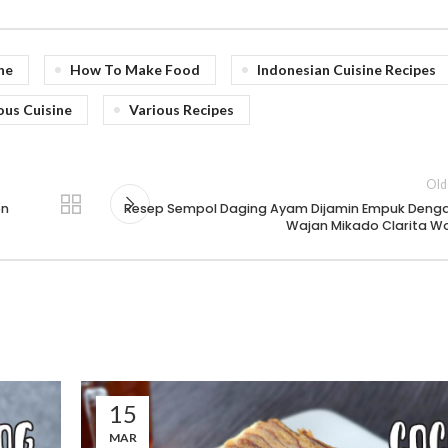
ne
How To Make Food
Indonesian Cuisine Recipes
ous Cuisine
Various Recipes
Old
on
Resep Sempol Daging Ayam Dijamin Empuk Deng
Wajan Mikado Clarita W
15
MAR