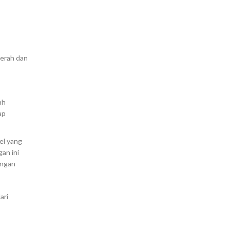
merah dan
ah
ap
el yang
an ini
angan
ari