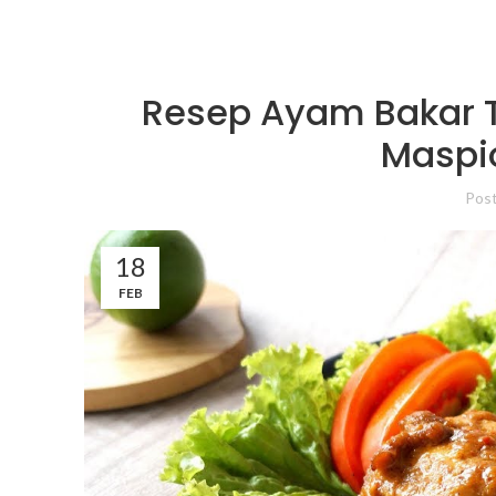
Resep Ayam Bakar 
Maspi
Pos
18
FEB