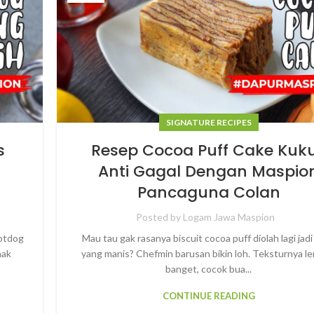
SIGNATURE RECIPES
s
Resep Cocoa Puff Cake Kuk
Anti Gagal Dengan Maspio
Pancaguna Colan
Posted by
Logam Jawa Maspion
Hotdog
Mau tau gak rasanya biscuit cocoa puff diolah lagi jad
nak
yang manis? Chefmin barusan bikin loh. Teksturnya l
banget, cocok bua...
CONTINUE READING