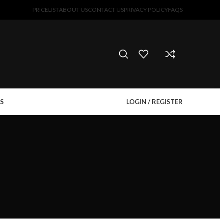
PRICELIST
ABOUT US
CONTACT US
PRIVACY POLICY
FAQS
S
LOGIN / REGISTER