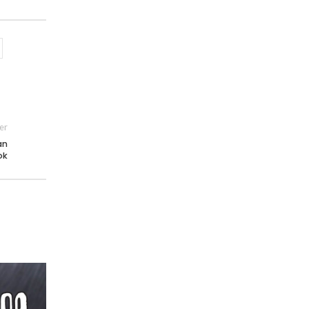
er
an
ok
11
MAR