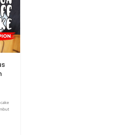
SIGNATURE RECIPES
Resep Fettucini Sambal Hij
us
Dengan Maspion Wajan Won
n
Wok Dan Stimfrai Maspio
Posted by
Logam Jawa Maspion
Pengen nyoba bikin menu pasta tapi dengan citar
i cake
Indonesia ? bisa dong. Chefmin barusan bikin pasta cab
embut
pake daging tuna. Ras...
CONTINUE READING