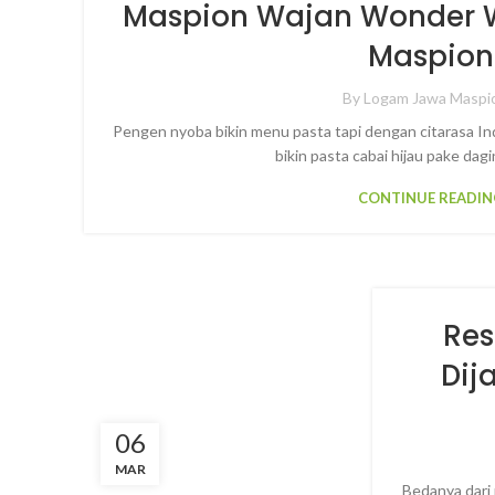
Maspion Wajan Wonder W
Maspion
By
Logam Jawa Maspi
Pengen nyoba bikin menu pasta tapi dengan citarasa In
bikin pasta cabai hijau pake dagi
CONTINUE READIN
Res
Dij
06
MAR
Bedanya dari