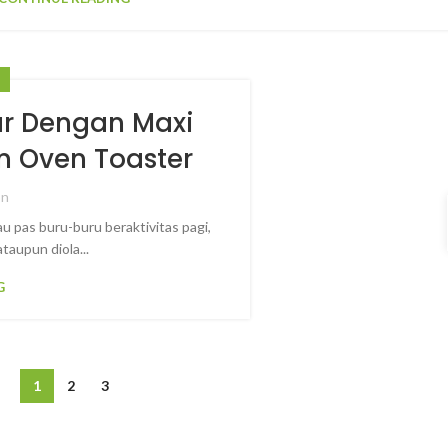
S
ar Dengan Maxi
n Oven Toaster
on
u pas buru-buru beraktivitas pagi,
taupun diola...
G
1
2
3