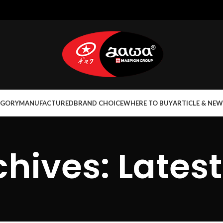
EGORY
MANUFACTURED
BRAND CHOICE
WHERE TO BUY
ARTICLE & NEW
hives: Lates