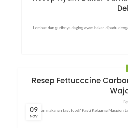
Del
Lembut dan gurihnya daging ayam bakar, dipadu dengan
Resep Fettucccine Carbo
Waj
B
09
Suka jajan makanan fast food? Pasti Keluarga Maspion t
NOV