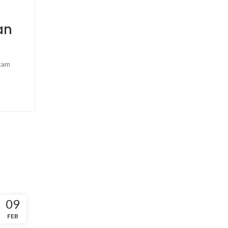
an
acam
09
FEB