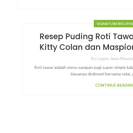
SIGNATURE RECIPE
Resep Puding Roti Taw
Kitty Colan dan Maspio
By
Logam Jawa Maspi
Roti tawar adalah menu sarapan pagi super simple kala
biasanya dinikmati bersama selai, a
CONTINUE READIN