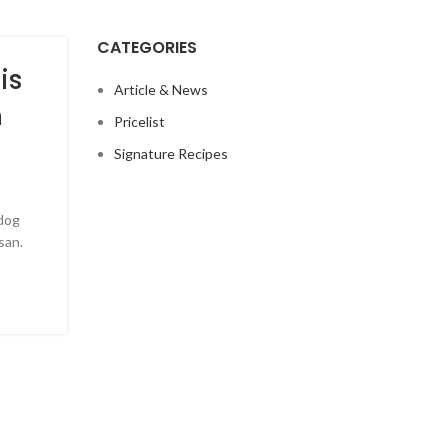
CATEGORIES
is
Article & News
n
Pricelist
Signature Recipes
tdog
san.