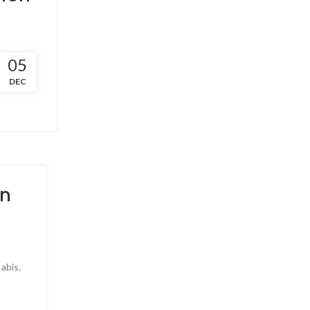
05
p, bisa
DEC
an
abis.