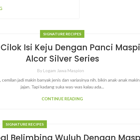
G
SIGNATURE RECIPES
Cilok Isi Keju Dengan Panci Masp
Alcor Silver Series
By
Logam Jawa Maspion
cemilan jadi makin banyak jenis dan variasinya nih. bikin anak-anak maki
jajan. Tapi kadang suka was-was kalau ada...
CONTINUE READING
SIGNATURE RECIPES
al Belimbing Wuluh Dengan Masp