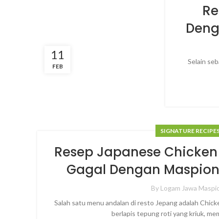
Re
Deng
11
Selain se
FEB
SIGNATURE RECIPE
Resep Japanese Chicken 
Gagal Dengan Maspion
By
Logam Jawa Maspi
Salah satu menu andalan di resto Jepang adalah Chick
berlapis tepung roti yang kriuk, m