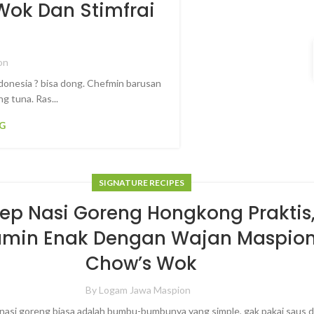
ok Dan Stimfrai
on
donesia ? bisa dong. Chefmin barusan
ng tuna. Ras...
G
SIGNATURE RECIPES
ep Nasi Goreng Hongkong Praktis
amin Enak Dengan Wajan Maspio
Chow’s Wok
By
Logam Jawa Maspion
 nasi goreng biasa adalah bumbu-bumbunya yang simple, gak pakai saus