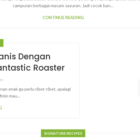
campuran berbagai macam sayuran. Jadi cocok ban...
CONTINUE READING
S
anis Dengan
tastic Roaster
on
nan enak ga perlu ribet-ribet, apalagi
fmin mau...
G
SIGNATURE RECIPES