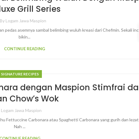
uxe Grill Series
By
Logam Jawa Maspion
 pedas asemnya sambal belimbing wuluh kreasi dari Chefmin. Sekali inci
bikin...
CONTINUE READING
SIGNATURE RECIPES
nara dengan Maspion Stimfrai d
an Chow’s Wok
y
Logam Jawa Maspion
ahu Fettuccine Carbonara atau Spaghetti Carbonara yang gurih dan lezat 
Nah ...
CONTINUE READING