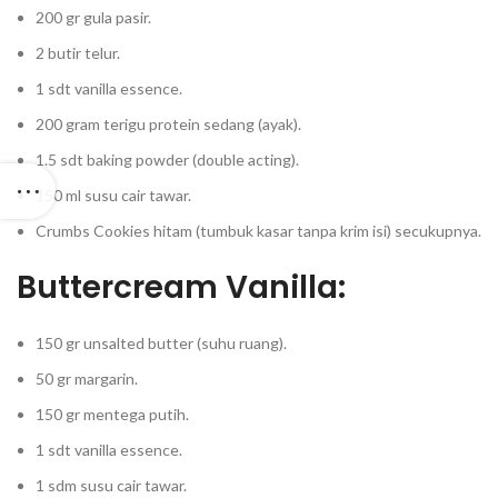
200 gr gula pasir.
2 butir telur.
1 sdt vanilla essence.
200 gram terigu protein sedang (ayak).
1.5 sdt baking powder (double acting).
150 ml susu cair tawar.
Crumbs Cookies hitam (tumbuk kasar tanpa krim isi) secukupnya.
Buttercream Vanilla:
150 gr unsalted butter (suhu ruang).
50 gr margarin.
150 gr mentega putih.
1 sdt vanilla essence.
1 sdm susu cair tawar.