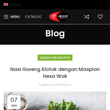
ENGLISH
CATALOG
MENU
Blog
SIGNATURE RECIPES
Nasi Goreng Klotok dengan Maspion
Hexa Wok
Logam Jawa Maspion
07
JAN