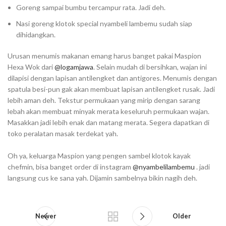
Goreng sampai bumbu tercampur rata. Jadi deh.⁣⁣
Nasi goreng klotok special nyambeli lambemu sudah siap
dihidangkan.⁣
Urusan menumis makanan emang harus banget pakai Maspion
Hexa Wok dari
@logamjawa
. Selain mudah di bersihkan, wajan ini
dilapisi dengan lapisan antilengket dan antigores. Menumis dengan
spatula besi-pun gak akan membuat lapisan antilengket rusak. Jadi
lebih aman deh. Tekstur permukaan yang mirip dengan sarang
lebah akan membuat minyak merata keseluruh permukaan wajan.
Masakkan jadi lebih enak dan matang merata. Segera dapatkan di
toko peralatan masak terdekat yah.⁣⁣
Oh ya, keluarga Maspion yang pengen sambel klotok kayak
chefmin, bisa banget order di instagram
@nyambelilambemu
. jadi
langsung cus ke sana yah. Dijamin sambelnya bikin nagih deh.⁣⁣
Newer
Older