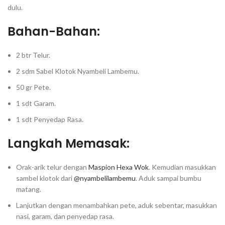
dulu.⁣⁣
Bahan-Bahan:⁣⁣
2 btr Telur.⁣⁣
2 sdm Sabel Klotok Nyambeli Lambemu.⁣⁣
50 gr Pete.⁣⁣
1 sdt Garam.⁣⁣
1 sdt Penyedap Rasa.⁣⁣
Langkah Memasak:⁣⁣
Orak-arik telur dengan
Maspion Hexa Wok
. Kemudian masukkan
sambel klotok dari
@nyambelilambemu
. Aduk sampai bumbu
matang.⁣⁣
Lanjutkan dengan menambahkan pete, aduk sebentar, masukkan
nasi, garam, dan penyedap rasa.⁣⁣