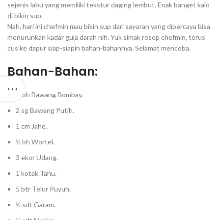
sejenis labu yang memiliki tekstur daging lembut. Enak banget kalo
di bikin sup.⁣
Nah, hari ini chefmin mau bikin sup dari sayuran yang dipercaya bisa
menurunkan kadar gula darah nih. Yuk simak resep chefmin, terus
cus ke dapur siap-siapin bahan-bahannya. Selamat mencoba.⁣
Bahan-Bahan:
½ bh Bawang Bombay.⁣
2 sg Bawang Putih.⁣
1 cm Jahe.⁣
½ bh Wortel.⁣
3 ekor Udang.⁣
1 kotak Tahu.⁣
5 btr Telur Puyuh.⁣
½ sdt Garam.⁣