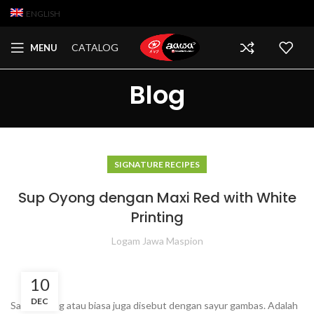
ENGLISH
CATALOG
MENU
Blog
SIGNATURE RECIPES
Sup Oyong dengan Maxi Red with White
Printing
Logam Jawa Maspion
10
DEC
Sayur oyong atau biasa juga disebut dengan sayur gambas. Adalah