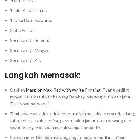
¼ sdt Merica.⁣
1 sdm Kaldu Jamur.⁣
1 tgkai Daun Bawang.⁣
2 bh Oyong.⁣
Secukupnya Seledri.⁣
Secukupnya Minyak.⁣
Secukupnya Air.⁣
Langkah Memasak:
Siapkan
Maspion Maxi Red with White Printing
. Tuang sedikit
minyak, lalu masukkan bawang Bombay, bawang putih dan jahe.
Tumis sampai wangi.⁣
Tambahkan air, aduk-aduk sebentar lalu masukkan wortel, udang,
tahu, telur puyuh, merica, garam, kaldu jamur, daun bawang dan
sayur oyong. Aduk dan masak sampai mendidih.⁣
Setelah mendidih dan matang, angkat sup, kemudian sajikan