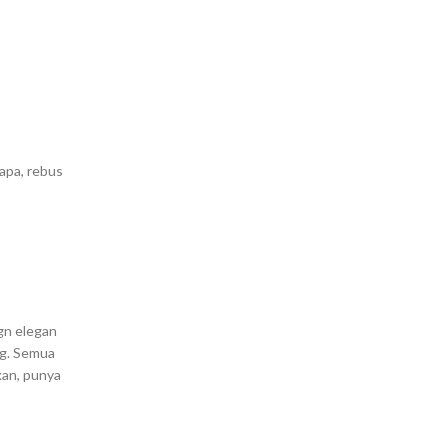
apa, rebus
gn elegan
ng. Semua
kan, punya