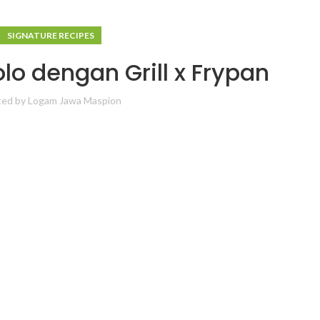
SIGNATURE RECIPES
o dengan Grill x Frypan
ted by
Logam Jawa Maspion