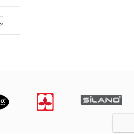
er
or