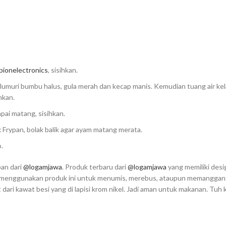
ionelectronics
, sisihkan.⁣
lumuri bumbu halus, gula merah dan kecap manis. Kemudian tuang air kel
kan.⁣
ai matang, sisihkan.⁣
Frypan, bolak balik agar ayam matang merata.⁣
⁣
pan dari
@logamjawa
. Produk terbaru dari
@logamjawa
yang memiliki desi
pat menggunakan produk ini untuk menumis, merebus, ataupun memangga
dari kawat besi yang di lapisi krom nikel. Jadi aman untuk makanan. Tuh 