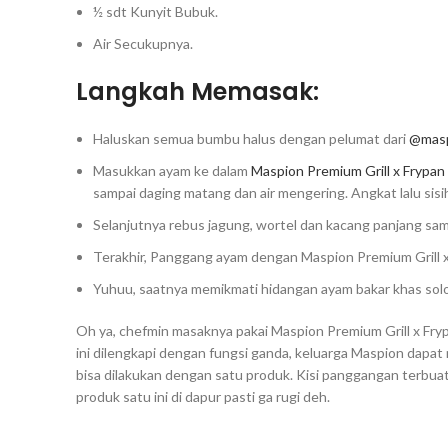
½ sdt Kunyit Bubuk.⁣
Air Secukupnya.⁣
Langkah Memasak:
Haluskan semua bumbu halus dengan pelumat dari
@masp
Masukkan ayam ke dalam
Maspion Premium Grill x Frypan
sampai daging matang dan air mengering. Angkat lalu sisih
Selanjutnya rebus jagung, wortel dan kacang panjang samp
Terakhir, Panggang ayam dengan Maspion Premium Grill x 
Yuhuu, saatnya memikmati hidangan ayam bakar khas solo.
Oh ya, chefmin masaknya pakai Maspion Premium Grill x Fry
ini dilengkapi dengan fungsi ganda, keluarga Maspion da
bisa dilakukan dengan satu produk. Kisi panggangan terbuat 
produk satu ini di dapur pasti ga rugi deh.⁣