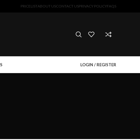
PRICELIST
ABOUT US
CONTACT US
PRIVACY POLICY
FAQS
S
LOGIN / REGISTER