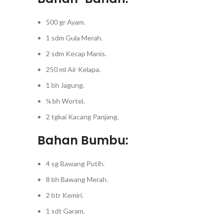
500 gr Ayam.⁣
1 sdm Gula Merah.⁣
2 sdm Kecap Manis.⁣
250 ml Air Kelapa.⁣
1 bh Jagung.⁣
¼ bh Wortel.⁣
2 tgkai Kacang Panjang.⁣
Bahan Bumbu:
4 sg Bawang Putih.⁣
8 bh Bawang Merah.⁣
2 btr Kemiri.⁣
1 sdt Garam.⁣