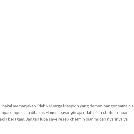
l bakal memanjakan lidah keluarga Maspion yang demen banget sama ol
pai empuk lalu dibakar. Hmmm bayangin aja udah bikin chefmin lapar.⁣
akin beragam. Jangan lupa save resep chefmin biar mudah nyarinya ya.⁣