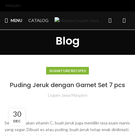
ENGLISH
CATALOG
MENU
Blog
SIGNATURE RECIPES
Puding Jeruk dengan Garnet Set 7 pcs
Logam Jawa Maspion
30
DEC
Selain kaya akan vitamin C, buah jeruk juga memiliki rasa asam manis
yang segar. Dibuat es atau puding, buah jeruk tetap enak dinikmati.⁣