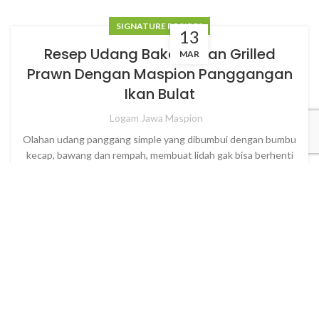
SIGNATURE RECIPES
13
Resep Udang Bakar Asian Grilled
MAR
Prawn Dengan Maspion Panggangan
Ikan Bulat
Logam Jawa Maspion
Olahan udang panggang simple yang dibumbui dengan bumbu
kecap, bawang dan rempah, membuat lidah gak bisa berhenti
ngunyah. Nih ChefMin ...
CONTINUE READING
1
2