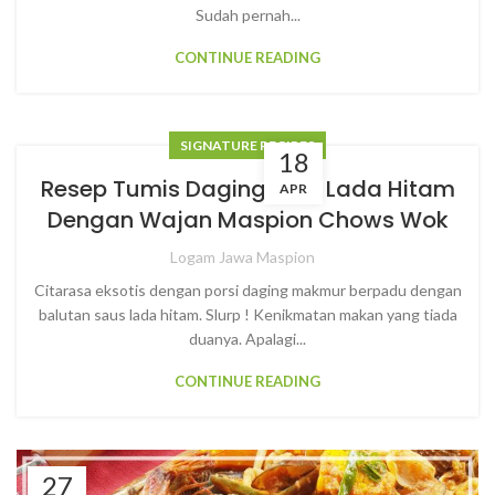
Sudah pernah...
CONTINUE READING
SIGNATURE RECIPES
18
Resep Tumis Daging Sapi Lada Hitam
APR
Dengan Wajan Maspion Chows Wok
Logam Jawa Maspion
Citarasa eksotis dengan porsi daging makmur berpadu dengan
balutan saus lada hitam. Slurp ! Kenikmatan makan yang tiada
duanya. Apalagi...
CONTINUE READING
27