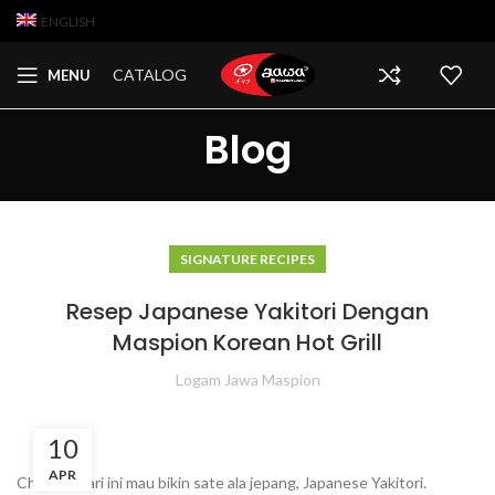
ENGLISH
CATALOG
MENU
Blog
SIGNATURE RECIPES
Resep Japanese Yakitori Dengan
Maspion Korean Hot Grill
Logam Jawa Maspion
10
APR
Chefmin hari ini mau bikin sate ala jepang, Japanese Yakitori.