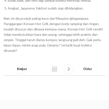
Bolak balik, dan oles lagi sampai bumbu meresap semua.⁣⁣⁣⁣
Angkat, Japanese Yakitori sudah siap dihidangkan. ⁣⁣⁣⁣
Nah, ini dia produk paling kece dari Maspion @logamjawa.
Panggangan Korean Hot Grill, dengan body ramping dan ringan,
mudah disusun dan dibawa kemana-mana. Korean Hot Grill sendiri
tidak membutuhkan bara dan arang, sehingga lebih praktis dan
simple. Tinggal taruh diatas kompor, langsung jadi deh. Gak perlu
kipas-kipas, minim asap pula. Gimana ? tertarik buat koleksi
dirumah?
Newer
Older