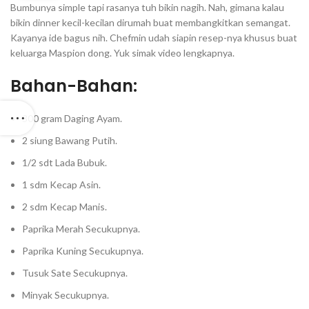
Bumbunya simple tapi rasanya tuh bikin nagih. ⁣Nah, gimana kalau
bikin dinner kecil-kecilan dirumah buat membangkitkan semangat.
Kayanya ide bagus nih. Chefmin udah siapin resep-nya khusus buat
keluarga Maspion dong. Yuk simak video lengkapnya.⁣⁣⁣⁣
Bahan-Bahan: ⁣⁣⁣⁣
300 gram Daging Ayam.⁣⁣⁣⁣
2 siung Bawang Putih.⁣⁣⁣⁣
1/2 sdt Lada Bubuk.⁣⁣⁣⁣
1 sdm Kecap Asin.⁣⁣⁣⁣
2 sdm Kecap Manis.⁣⁣⁣⁣
Paprika Merah Secukupnya.⁣⁣⁣⁣
Paprika Kuning Secukupnya.⁣⁣⁣⁣
Tusuk Sate Secukupnya.⁣⁣⁣⁣
Minyak Secukupnya.⁣⁣⁣⁣