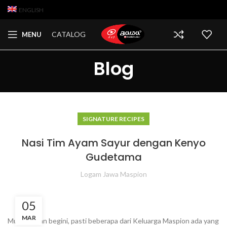
ENGLISH
CATALOG
MENU
Blog
SIGNATURE RECIPES
Nasi Tim Ayam Sayur dengan Kenyo
Gudetama
Logam Jawa Maspion
05
MAR
Musim hujan begini, pasti beberapa dari Keluarga Maspion ada yang