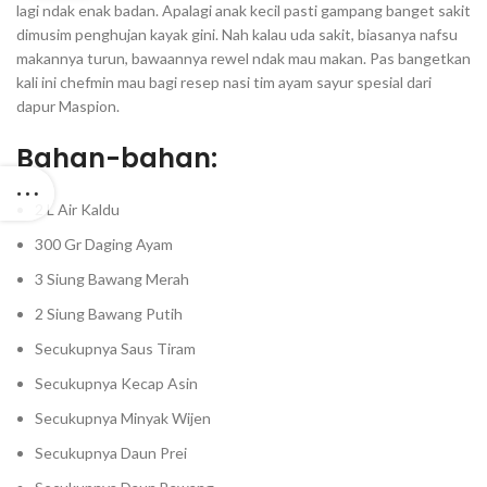
lagi ndak enak badan. Apalagi anak kecil pasti gampang banget sakit
dimusim penghujan kayak gini. Nah kalau uda sakit, biasanya nafsu
makannya turun, bawaannya rewel ndak mau makan. Pas bangetkan
kali ini chefmin mau bagi resep nasi tim ayam sayur spesial dari
dapur Maspion.⁣
Bahan-bahan:⁣⁣⁣⁣
2 L Air Kaldu⁣⁣⁣⁣
300 Gr Daging Ayam⁣⁣⁣⁣
3 Siung Bawang Merah⁣⁣⁣⁣
2 Siung Bawang Putih⁣⁣⁣⁣
Secukupnya Saus Tiram⁣⁣⁣⁣
Secukupnya Kecap Asin⁣⁣⁣⁣
Secukupnya Minyak Wijen⁣⁣⁣⁣
Secukupnya Daun Prei⁣⁣⁣⁣