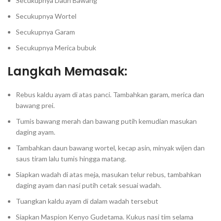
Secukupnya Daun Bawang⁣⁣⁣⁣
Secukupnya Wortel⁣⁣⁣⁣
Secukupnya Garam⁣⁣⁣⁣
Secukupnya Merica bubuk⁣⁣⁣⁣
Langkah Memasak⁣⁣⁣⁣:
Rebus kaldu ayam di atas panci. Tambahkan garam, merica dan
bawang prei⁣⁣⁣.
Tumis bawang merah dan bawang putih kemudian masukan
daging ayam⁣⁣⁣.⁣
Tambahkan daun bawang wortel, kecap asin, minyak wijen dan
saus tiram⁣⁣⁣ lalu tumis hingga matang.
Siapkan wadah di atas meja, masukan telur rebus, tambahkan
daging ayam dan nasi putih⁣⁣⁣ cetak sesuai wadah.⁣
Tuangkan kaldu ayam di dalam wadah ⁣⁣⁣⁣tersebut
Siapkan Maspion Kenyo Gudetama. Kukus nasi tim selama