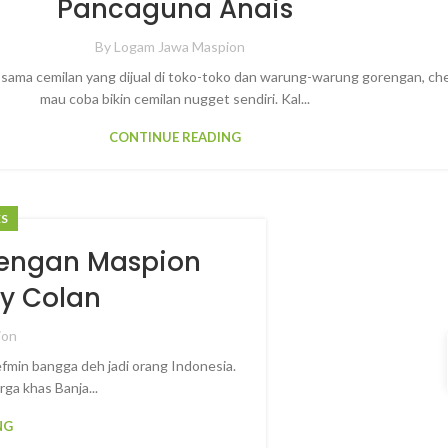
Pancaguna Anais
By
Logam Jawa Maspion
sama cemilan yang dijual di toko-toko dan warung-warung gorengan, ch
mau coba bikin cemilan nugget sendiri. Kal...
CONTINUE READING
ES
Dengan Maspion
y Colan
ion
min bangga deh jadi orang Indonesia.
ga khas Banja...
NG