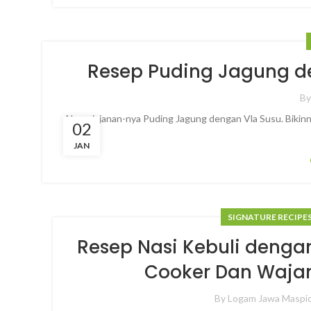
Resep Puding Jagung de
B
Nama jajanan-nya Puding Jagung dengan Vla Susu. Bikinny
02
JAN
SIGNATURE RECIPE
Resep Nasi Kebuli denga
Cooker Dan Wajan
By
Logam Jawa Maspi