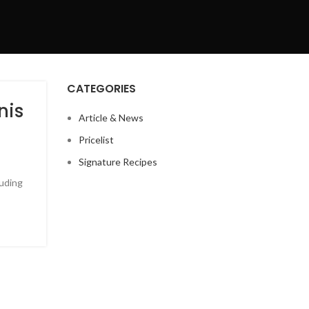
CATEGORIES
nis
Article & News
Pricelist
Signature Recipes
puding