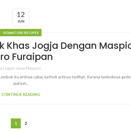
12
JUN
SIGNATURE RECIPES
k Khas Jogja Dengan Maspi
ro Furaipan
By
Logam Jawa Maspion
bok itu artinya cabai, kethok artinya terlihat. Karena lomboknya ged
jadi kel...
CONTINUE READING
1
2