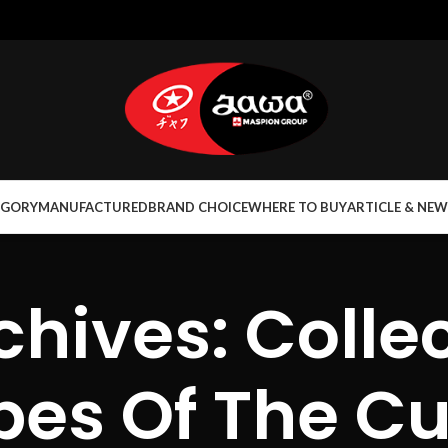
EGORY
MANUFACTURED
BRAND CHOICE
WHERE TO BUY
ARTICLE & NEW
chives: Collec
pes Of The Cu