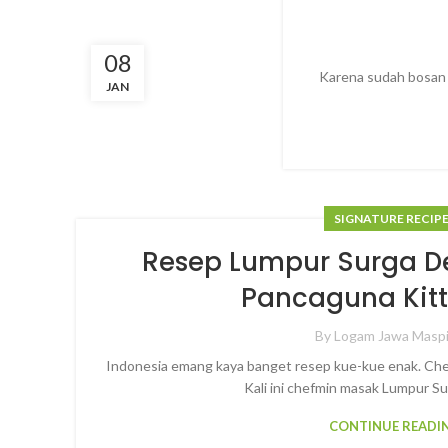
08
Karena sudah bosan 
JAN
SIGNATURE RECIP
Resep Lumpur Surga 
Pancaguna Kitt
By
Logam Jawa Masp
Indonesia emang kaya banget resep kue-kue enak. Chef
Kali ini chefmin masak Lumpur Sur
CONTINUE READI