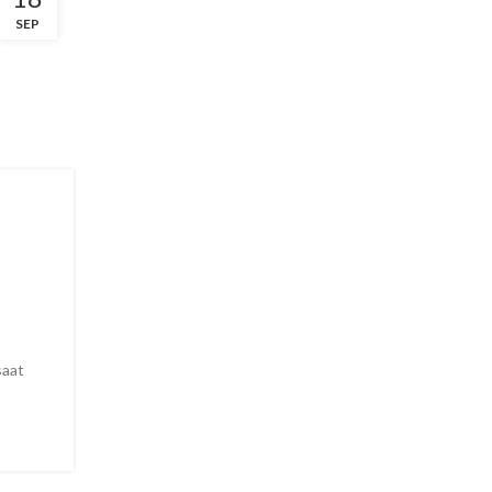
SEP
i
saat