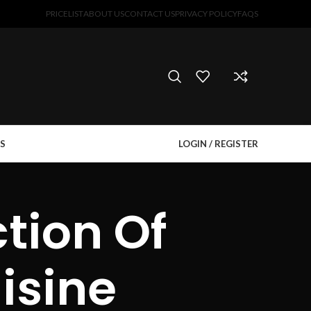
PRICELIST
ABOUT US
CONTACT US
PRIVACY POLICY
FAQS
S
LOGIN / REGISTER
tion Of
isine