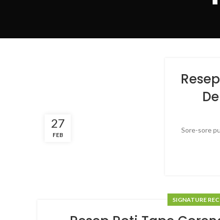
Resep
De
27
Sore-sore pu
FEB
SIGNATURE REC