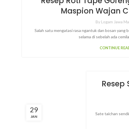
Resep Roti Tape Gore
Maspion Wajan Cl
By
Logam Jawa Ma
Salah satu mengatasi rasa ngantuk dan bosan yang be
selama di sebelah ada cemilan
CONTINUE REA
Resep 
29
Sate taichan sendi
JAN