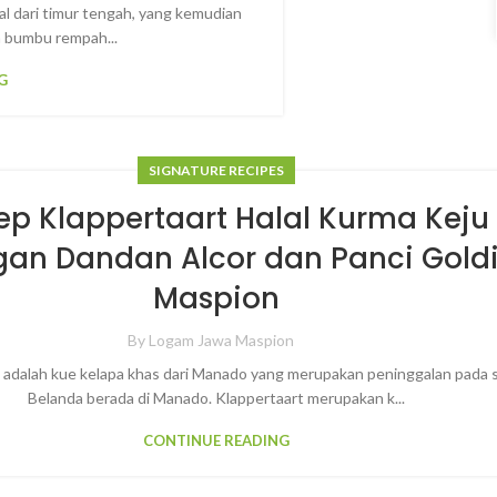
l dari timur tengah, yang kemudian
n bumbu rempah...
G
SIGNATURE RECIPES
ep Klappertaart Halal Kurma Keju
an Dandan Alcor dan Panci Gold
Maspion
By
Logam Jawa Maspion
 adalah kue kelapa khas dari Manado yang merupakan peninggalan pada 
Belanda berada di Manado. Klappertaart merupakan k...
CONTINUE READING