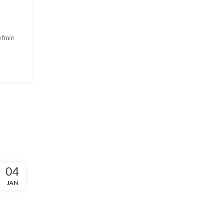
efmin
04
JAN