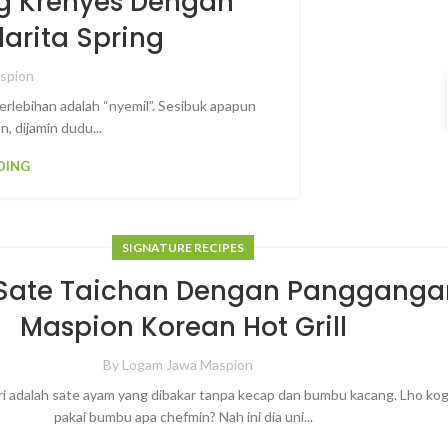
ng Krenyes Dengan
arita Spring
spion
rlebihan adalah “nyemil”. Sesibuk apapun
, dijamin dudu...
DING
SIGNATURE RECIPES
Sate Taichan Dengan Pangganga
Maspion Korean Hot Grill
By
Logam Jawa Maspion
ri adalah sate ayam yang dibakar tanpa kecap dan bumbu kacang. Lho kog
pakai bumbu apa chefmin? Nah ini dia uni...