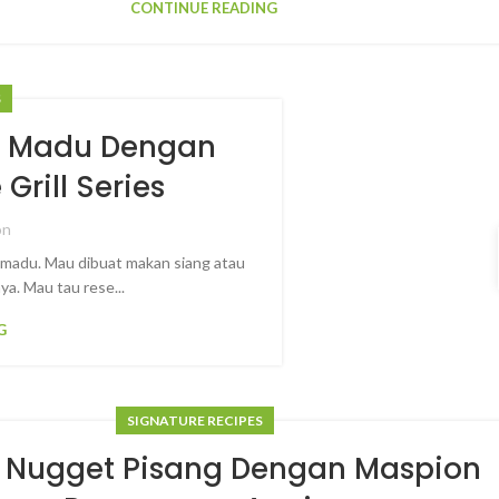
CONTINUE READING
S
is Madu Dengan
rill Series
on
madu. Mau dibuat makan siang atau
a. Mau tau rese...
G
SIGNATURE RECIPES
 Nugget Pisang Dengan Maspion