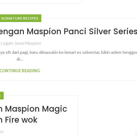
SIGNATURE RECIPES
ngan Maspion Panci Silver Serie
y
Logam Jawa Maspion
a sih dari pagi, baru dimasukin ke lemari es sebentar, bikin adem tengg
di...
CONTINUE READING
S
n Maspion Magic
 Fire wok
on