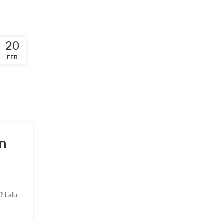
20
FEB
n
? Lalu