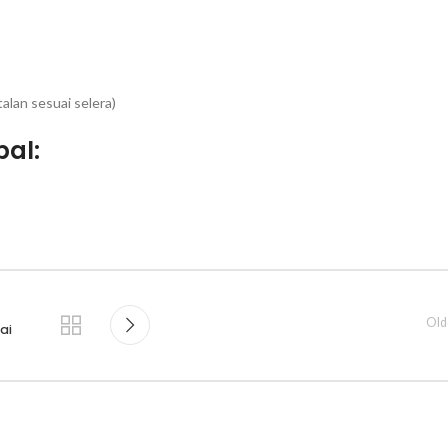
lan sesuai selera)
al:
Old
ai