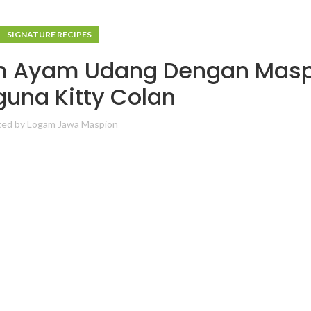
SIGNATURE RECIPES
m Ayam Udang Dengan Masp
una Kitty Colan
ted by
Logam Jawa Maspion