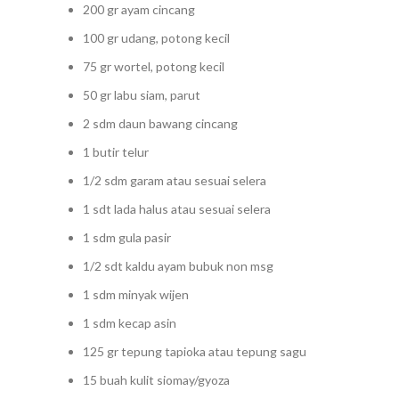
200 gr ayam cincang
100 gr udang, potong kecil
75 gr wortel, potong kecil
50 gr labu siam, parut
2 sdm daun bawang cincang
1 butir telur
1/2 sdm garam atau sesuai selera
1 sdt lada halus atau sesuai selera
1 sdm gula pasir
1/2 sdt kaldu ayam bubuk non msg
1 sdm minyak wijen
1 sdm kecap asin
125 gr tepung tapioka atau tepung sagu
15 buah kulit siomay/gyoza