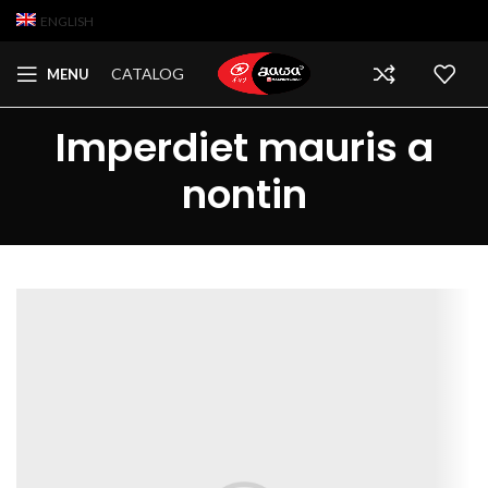
ENGLISH
CATALOG
MENU
Imperdiet mauris a
nontin