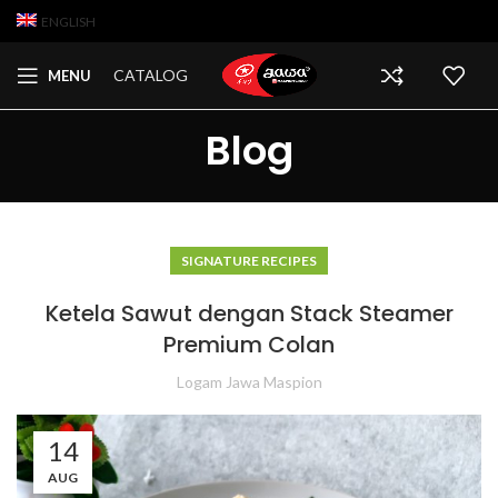
ENGLISH
CATALOG
MENU
Blog
SIGNATURE RECIPES
Ketela Sawut dengan Stack Steamer
Premium Colan⁣⁣
Logam Jawa Maspion
14
AUG