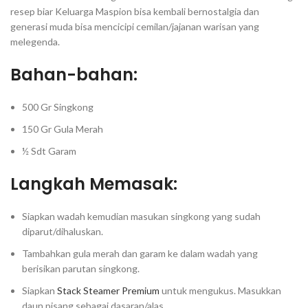
resep biar Keluarga Maspion bisa kembali bernostalgia dan
generasi muda bisa mencicipi cemilan/jajanan warisan yang
melegenda. ⁣⁣
Bahan-bahan:⁣⁣
500 Gr Singkong⁣⁣
150 Gr Gula Merah⁣⁣
½ Sdt Garam⁣⁣
Langkah Memasak:⁣⁣
Siapkan wadah kemudian masukan singkong yang sudah
diparut/dihaluskan. ⁣⁣
Tambahkan gula merah dan garam ke dalam wadah yang
berisikan parutan singkong.⁣⁣
Siapkan
Stack Steamer Premium
untuk mengukus. Masukkan
daun pisang sebagai dasaran/alas.