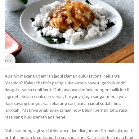
Apa nih makanan/cemilan jadul (Jaman dulu) favorit Keluarga
Maspion? Kalau chefmin paling suka ketela sawut, gethuk lindri
dangdut sama cenil imut. Duh rasanya chefmin pengen balik kecil
lagi deh. Selain enak dan sehat, harganya juga sangat merakyat.
Tapi sayang banget ya, sekarang cari jajanan jadul sudah mulai
langkah. Pastinya anak-anak zaman now belum pernah tahu rasa-
rasa yang dulu pernah ada hehe.⁣⁣
Nah mumpung lagi social distance dan dianjurkan di rumah aja, pasti
butuh cemilan buat hangatin suasana kan. Kali ini chefmin mau bagi